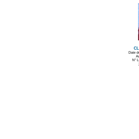
CL
Date d
Au
N° L