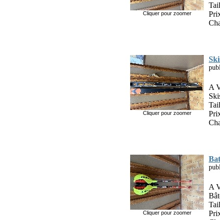
Tai
Pri
Cliquer pour zoomer
Cha
Ski
pub
A 
Ski
Tai
Pri
Cliquer pour zoomer
Cha
Bat
pub
A 
Bât
Tai
Pri
Cliquer pour zoomer