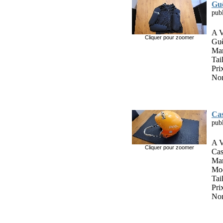
Guê
pub
A 
Cliquer pour zoomer
Guê
Mar
Tai
Pri
Nom
Cas
pub
A 
Cliquer pour zoomer
Cas
Ma
Mod
Tai
Pri
Nom