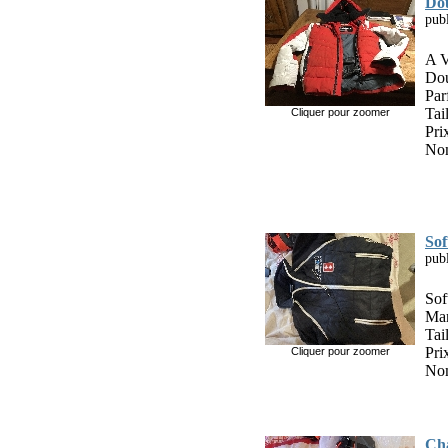
Do
pub
A 
Do
Parf
Tai
Cliquer pour zoomer
Pri
Nom
Sof
pub
Sof
Mar
Tai
Pri
Cliquer pour zoomer
Nom
Cha