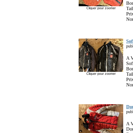
Bon
Tail
Cliquer pour zoomer
Pri
No
Sof
pub
A 
Sof
Bon
Tai
Cliquer pour zoomer
Pri
Nom
Do
pub
A 
Do