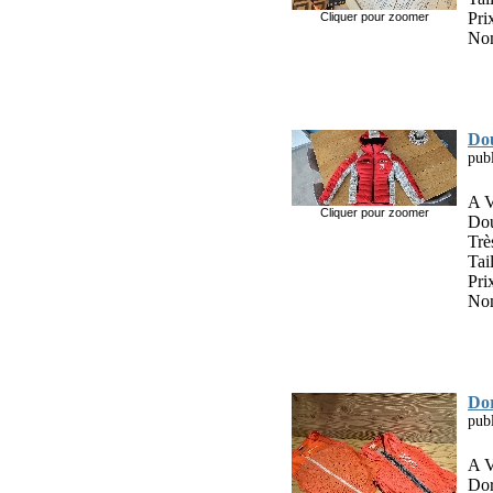
Pri
Cliquer pour zoomer
Nom
Do
pub
A 
Cliquer pour zoomer
Do
Trè
Tai
Pri
No
Dor
pub
A 
Dor