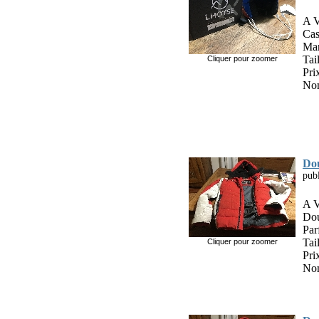
A 
Cas
Mar
Tai
Cliquer pour zoomer
Pri
Nom
Do
pub
A 
Do
Parf
Tail
Cliquer pour zoomer
Pri
Nom