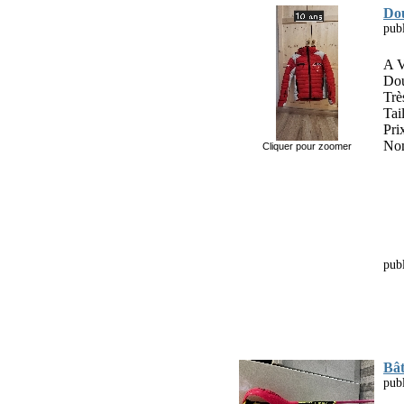
Do
pub
A 
Do
Trè
Tai
Pri
Nom
Cliquer pour zoomer
pub
Bât
pub