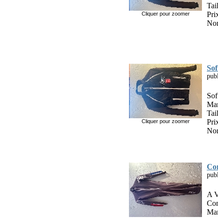
Tai
Pri
Cliquer pour zoomer
Nom
Sof
pub
Sof
Mar
Tai
Pri
Cliquer pour zoomer
Nom
Com
pub
A 
Com
Mar