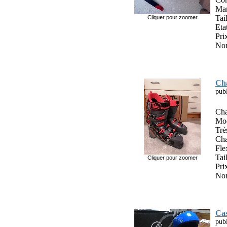
Mar
Tai
Cliquer pour zoomer
Eta
Pri
Nom
Cha
pub
Cha
Mod
Trè
Cha
Fle
Tai
Cliquer pour zoomer
Pri
Nom
Cas
pub