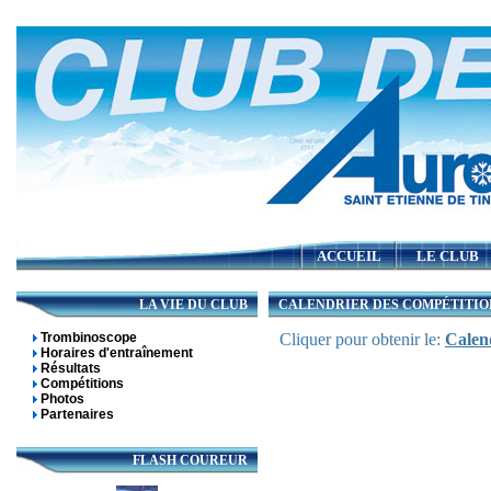
ACCUEIL
LE CLUB
LA VIE DU CLUB
CALENDRIER DES COMPÉTITIO
Trombinoscope
Cliquer pour obtenir le:
Calen
Horaires d'entraînement
Résultats
Compétitions
Photos
Partenaires
FLASH COUREUR